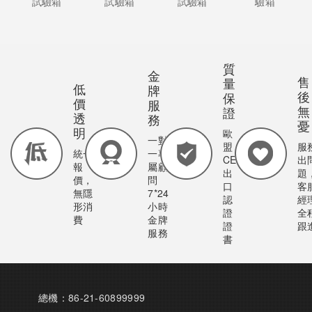
試驗箱
試驗箱
試驗箱
驗箱
質
金
售
量
低
牌
後
保
價
服
無
證
透
務
憂
明
歐
一對
盟
服
統一
一專
CE
出
報
屬顧
出
題
價，
問
口
客
無隱
7*24
認
經
形消
小時
證
全
費
金牌
證
跟
服務
書
總機：86-21-60899999