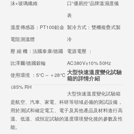
沫+玻璃纖維
口“優易控”品牌溫濕度儀
表
溫度傳感器：
PT100鉑金
製冷方式：
雙機複疊式製
電阻測溫體
冷
壓 縮 機：
法國泰康/德國
電源電壓 ：
比澤爾/德國穀輪
AC380V±10% 50Hz
大型快速溫度變化試驗
使用環境 ：
5℃～＋28℃
箱的詳情介紹
≤85% RH
大型快速溫度變化試驗箱
是航空、汽車、家電、科研等領域必備的測試設備，
用於測試和確定電工、電子及其他產品及材料進行高
溫、低溫、或恒定試驗的溫度環境變化後的參數及性
能。