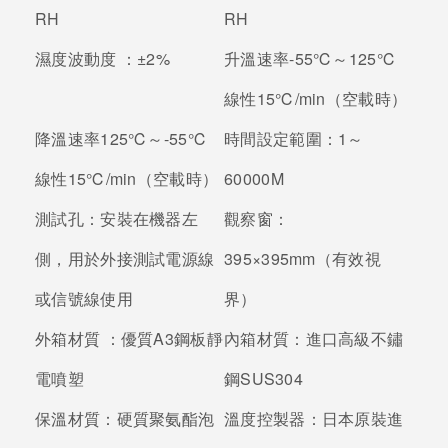
RH
RH
濕度波動度 ：
±2%
升溫速率
-55℃～125℃
線性15℃/min（空載時）
降溫速率
125℃～-55℃
時間設定範圍：
1～
線性15℃/min（空載時）
60000M
測試孔：
安裝在機器左
觀察窗：
側，用於外接測試電源線
395×395mm（有效視
或信號線使用
界）
外箱材質 ：
優質A3鋼板靜
內箱材質：
進口高級不鏽
電噴塑
鋼SUS304
保溫材質：
硬質聚氨酯泡
溫度控製器：
日本原裝進