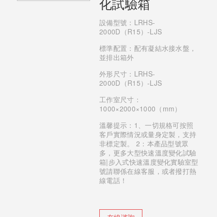
化試驗箱
設備型號：LRHS-
2000D（R15）-LJS
標準配置：配有凝結水接水盤，
並排出箱外
外形尺寸：LRHS-
2000D（R15）-LJS
工作室尺寸：
1000×2000×1000（mm）
溫馨提示：1、一切規格可按照
客戶實際情況或量身定製，支持
非標定製。 2：本產品型號眾
多，更多大型快速溫度變化試驗
箱|步入式快速溫度變化實驗室型
號請聯係在線客服，或者撥打熱
線電話！