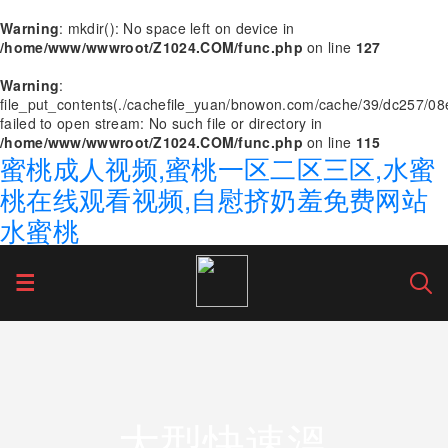
Warning
: mkdir(): No space left on device in
/home/www/wwwroot/Z1024.COM/func.php
on line
127
Warning
:
file_put_contents(./cachefile_yuan/bnowon.com/cache/39/dc257/08
failed to open stream: No such file or directory in
/home/www/wwwroot/Z1024.COM/func.php
on line
115
蜜桃成人视频,蜜桃一区二区三区,水蜜
桃在线观看视频,自慰挤奶羞免费网站
水蜜桃
大型快速溫