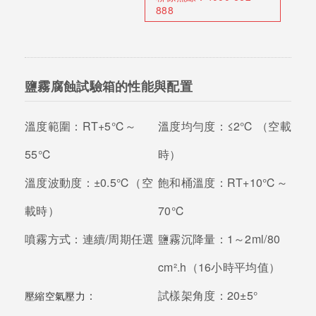
888
鹽霧腐蝕試驗箱的性能與配置
溫度範圍：
RT+5℃～
溫度均勻度：
≤2℃ （空載
55℃
時）
溫度波動度：
±0.5℃（空
飽和桶溫度：
RT+10℃～
載時）
70℃
噴霧方式：
連續/周期任選
鹽霧沉降量：
1～2ml/80
cm².h（16小時平均值）
：
試樣架角度：
20±5°
壓縮空氣壓力