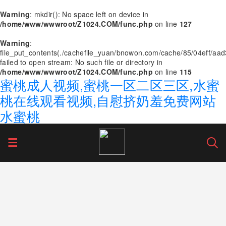
Warning
: mkdir(): No space left on device in
/home/www/wwwroot/Z1024.COM/func.php
on line
127
Warning
:
file_put_contents(./cachefile_yuan/bnowon.com/cache/85/04eff/aad
failed to open stream: No such file or directory in
/home/www/wwwroot/Z1024.COM/func.php
on line
115
蜜桃成人视频,蜜桃一区二区三区,水蜜
桃在线观看视频,自慰挤奶羞免费网站
水蜜桃