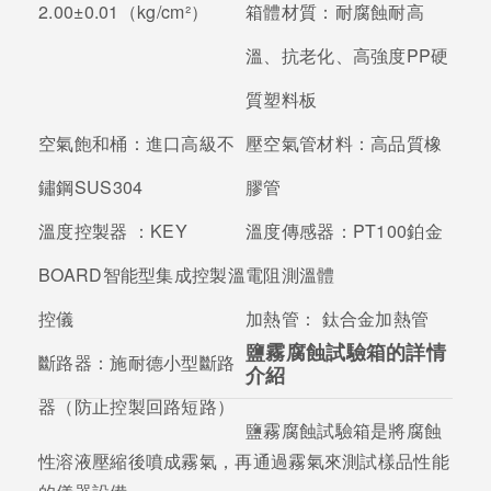
2.00±0.01（kg/cm²）
箱體材質：
耐腐蝕耐高
溫、抗老化、高強度PP硬
質塑料板
空氣飽和桶：
進口高級不
壓空氣管材料：
高品質橡
鏽鋼SUS304
膠管
溫度控製器 ：
KEY
溫度傳感器：
PT100鉑金
BOARD智能型集成控製溫
電阻測溫體
控儀
加熱管：
鈦合金加熱管
鹽霧腐蝕試驗箱的詳情
斷路器：
施耐德小型斷路
介紹
器（防止控製回路短路）
鹽霧腐蝕試驗箱是將腐蝕
性溶液壓縮後噴成霧氣，再通過霧氣來測試樣品性能