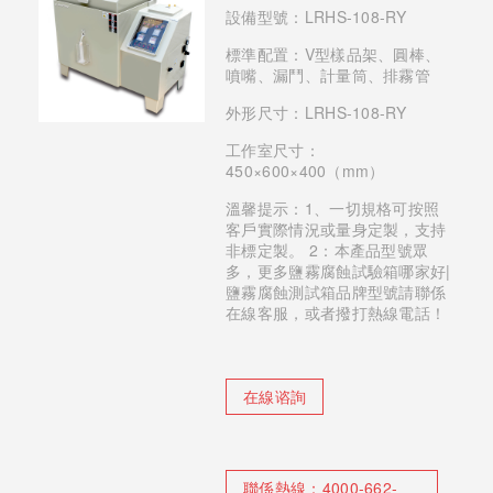
設備型號：LRHS-108-RY
標準配置：V型樣品架、圓棒、
噴嘴、漏鬥、計量筒、排霧管
外形尺寸：LRHS-108-RY
工作室尺寸：
450×600×400（mm）
溫馨提示：1、一切規格可按照
客戶實際情況或量身定製，支持
非標定製。 2：本產品型號眾
多，更多鹽霧腐蝕試驗箱哪家好|
鹽霧腐蝕測試箱品牌型號請聯係
在線客服，或者撥打熱線電話！
在線谘詢
聯係熱線：
4000-662-