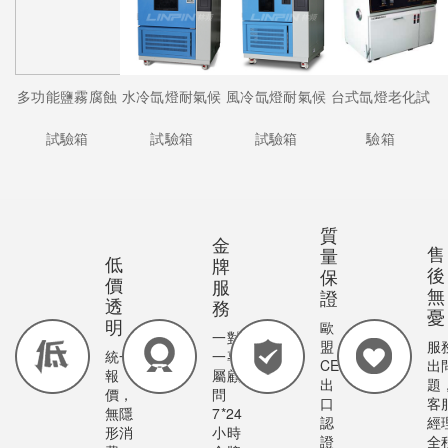
多功能鹽霧腐蝕
水冷氙燈耐氣候
風冷氙燈耐氣候
台式氙燈老化試
試驗箱
試驗箱
試驗箱
驗箱
質
金
售
量
低
牌
後
保
價
服
無
證
透
務
憂
明
歐
一對
盟
服
統一
一專
CE
出
報
屬顧
出
題
價，
問
口
客
無隱
7*24
認
經
形消
小時
證
全